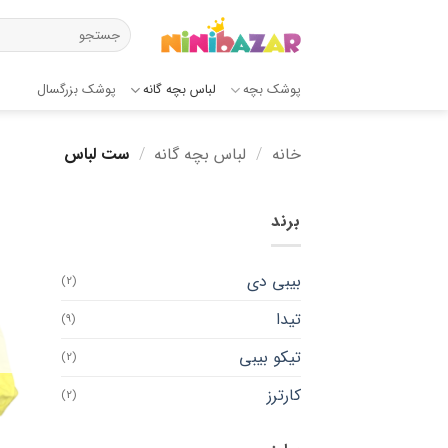
Ski
جستجو
t
برای:
conten
پوشک بچه
لباس بچه گانه
پوشک بزرگسال
خانه
/
لباس بچه گانه
/
ست لباس
برند
بیبی دی
(2)
تیدا
(9)
تیکو بیبی
(2)
کارترز
(2)