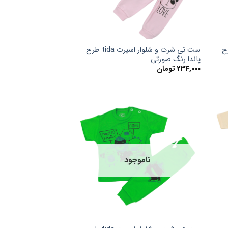
پرت tida طرح
ست تی شرت و شلوار اسپرت tida طرح
پاندا رنگ صورتی
234,000
تومان
ناموجود