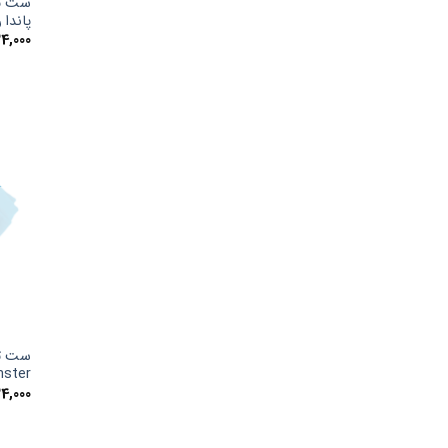
پاندا
4,000
monster رنگ
4,000