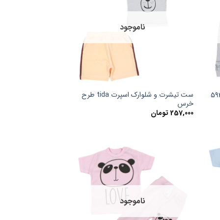
ناموجود
ست تیشرت و شلوارک اسپرت tida طرح
خرس
257,000
تومان
ناموجود