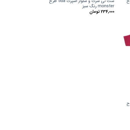
پرت tida طرح
ست تی شرت و شلوار اسپرت tida طرح
monster رنگ سبز
234,000
تومان
پرت tida طرح