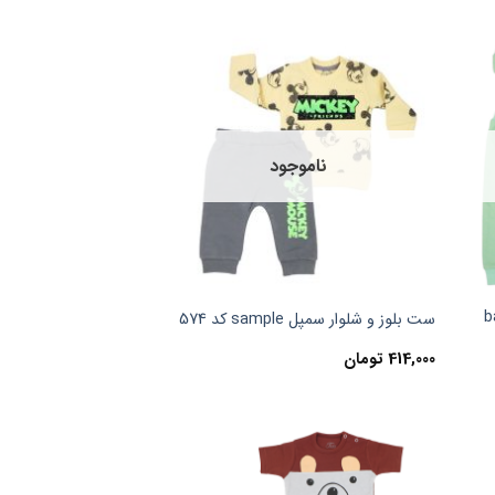
ناموجود
یبی دی baby
ست بلوز و شلوار سمپل sample کد 574
414,000
تومان