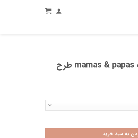
شلوار بند دار اسپرت mamas & papas طرح
دن به سبد خرید