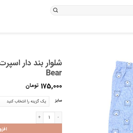
Bear
175,000
تومان
سایز
شلوار بند دار اسپرت mamas & papas طرح Bear عدد
افزو