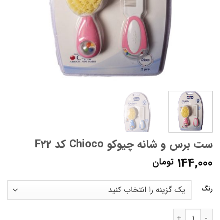
ست برس و شانه چیوکو Chioco کد F22
144,000
تومان
رنگ
ست برس و شانه چیوکو Chioco کد F22 عدد