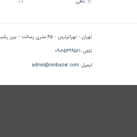
دافی
(0)
تهران - تهرانپارس - ۴۵ متری رسالت - بین رشید و زرین - پلاک ۱۷۸
تلفن:
09025499521
ایمیل:
admin@ninibazar.com