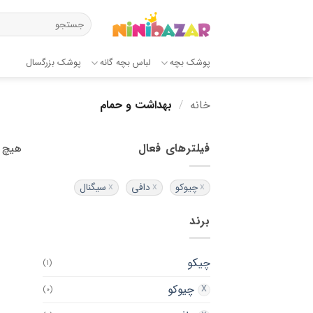
Ski
جستجو
t
برای:
conten
پوشک بچه
لباس بچه گانه
پوشک بزرگسال
خانه
/
بهداشت و حمام
فیلترهای فعال
هیچ 
چیوکو
دافی
سیگنال
برند
چیکو
(1)
چیوکو
(0)