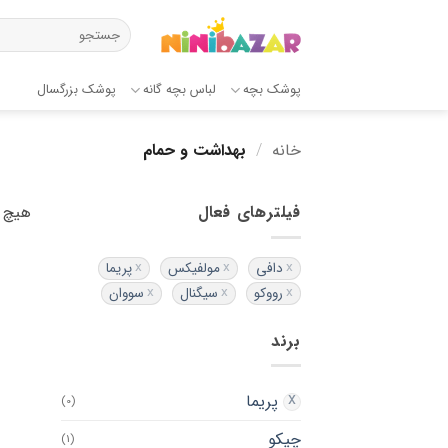
Ski
جستجو
t
برای:
conten
پوشک بچه
لباس بچه گانه
پوشک بزرگسال
خانه
/
بهداشت و حمام
فیلترهای فعال
هیچ 
دافی
مولفیکس
پریما
رووکو
سیگنال
سووان
برند
پریما
(0)
چیکو
(1)