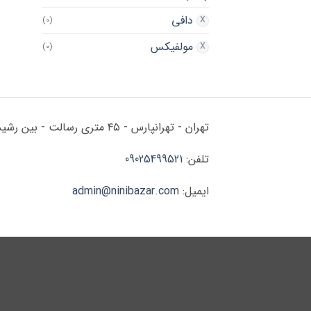
دافی
(0)
مولفیکس
(0)
تهران - تهرانپارس - ۴۵ متری رسالت - بین رشید و زرین - پلاک ۱۷۸
تلفن:
09025499521
ایمیل:
admin@ninibazar.com