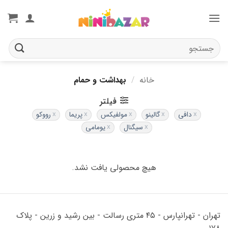
Ski
t
conten
جستجو
برای:
خانه
/
بهداشت و حمام
فیلتر
دافی
گالینو
مولفیکس
پریما
رووکو
سیگنال
یومامی
هیچ محصولی یافت نشد.
تهران - تهرانپارس - ۴۵ متری رسالت - بین رشید و زرین - پلاک