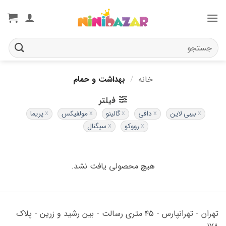
Ski
t
conten
جستجو
برای:
خانه
/
بهداشت و حمام
فیلتر
بیبی لاین
دافی
گالینو
مولفیکس
پریما
رووکو
سیگنال
هیچ محصولی یافت نشد.
تهران - تهرانپارس - ۴۵ متری رسالت - بین رشید و زرین - پلاک