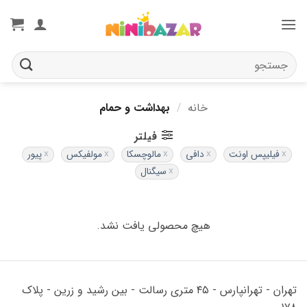
Ski
t
conten
جستجو
برای:
خانه
/
بهداشت و حمام
فیلتر
فیلیپس اونت
دافی
مالوچسکا
مولفیکس
پیور
سیگنال
هیچ محصولی یافت نشد.
تهران - تهرانپارس - ۴۵ متری رسالت - بین رشید و زرین - پلاک