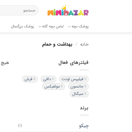
Ski
جستجو
t
برای:
conten
پوشک بچه
لباس بچه گانه
پوشک بزرگسال
خانه
/
بهداشت و حمام
فیلترهای فعال
هیچ 
فیلیپس اونت
دافی
فرش
جانسون
مولفیکس
سیگنال
برند
چیکو
(1)