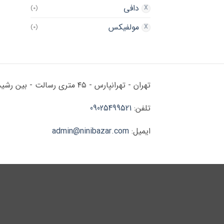
دافی
(0)
مولفیکس
(0)
تهران - تهرانپارس - ۴۵ متری رسالت - بین رشید و زرین - پلاک ۱۷۸
تلفن:
09025499521
ایمیل:
admin@ninibazar.com