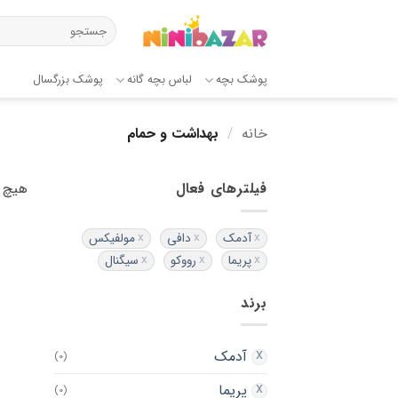
Ski
جستجو
t
برای:
conten
پوشک بچه
لباس بچه گانه
پوشک بزرگسال
خانه
/
بهداشت و حمام
فیلترهای فعال
هیچ 
آدمک
دافی
مولفیکس
پریما
رووکو
سیگنال
برند
آدمک
(0)
پریما
(0)